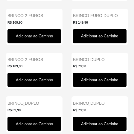
BRINCO 2 FUROS
BRINCO FURO DUPLO
CORRENTE PÉROLAS
COM CORAÇÕES CRISTAL
R$ 109,90
R$ 149,90
PONTO DE L...
- B...
Adicionar ao Carrinho
Adicionar ao Carrinho
BRINCO 2 FUROS
BRINCO DUPLO
Novo
CORRENTE DUPLA GOTA
CORAÇÃO ZIRCÔNIA
R$ 109,90
R$ 79,90
CRISTAL...
PESSEGO + PO...
Adicionar ao Carrinho
Adicionar ao Carrinho
BRINCO DUPLO
BRINCO DUPLO
Novo
Novo
CORAÇÃO LISO + PONTO
CORAÇÃO COM CAPA
R$ 69,90
R$ 79,90
DE LUZ P...
ZIRCÔNIA CRI...
Adicionar ao Carrinho
Adicionar ao Carrinho