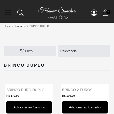
0
Home
Produtos
BRINCO DUPLO
Filtro
BRINCO DUPLO
BRINCO FURO DUPLO
BRINCO 2 FUROS
COM CORAÇÕES
CORRENTE RIVIERA
R$ 179,90
R$ 109,90
CRISTAL- BA...
CRISTAL CO...
Adicionar ao Carrinho
Adicionar ao Carrinho