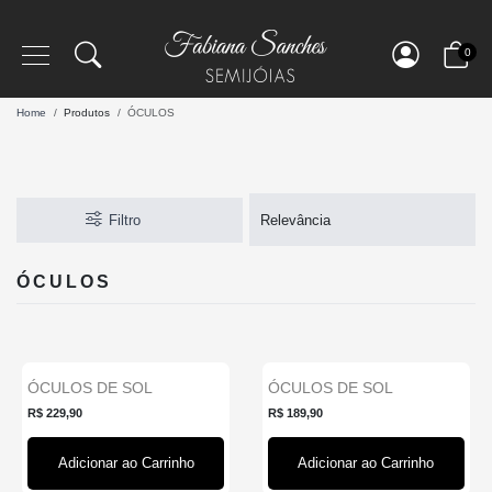
0
Home
Produtos
ÓCULOS
Filtro
ÓCULOS
ÓCULOS DE SOL
ÓCULOS DE SOL
REDONDO COM LENTE
REDONDO COM
R$ 229,90
R$ 189,90
PRETA ARMA...
DETALHES LENTE P...
Adicionar ao Carrinho
Adicionar ao Carrinho