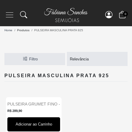
0
Home
Produtos
PULSEIRA MASCULINA PRATA 925
Filtro
PULSEIRA MASCULINA PRATA 925
PULSEIRA GRUMET FINO -
PRATA 925...
R$ 289,90
Adicionar ao Carrinho