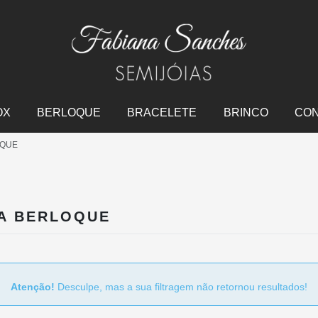
OX
BERLOQUE
BRACELETE
BRINCO
CO
OQUE
A BERLOQUE
Atenção!
Desculpe, mas a sua filtragem não retornou resultados!